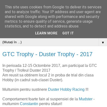
This site uses cookies from Google to deliver its services
and to analyze traffic. Your IP address and user-agent are
shared with Google along with performance and security
metrics to ensure quality of service, generate usage
statistics, and to detect and address abuse.
LEARN MORE
GOT IT
▼
GTC Trophy - Duster Trophy - 2017
In perioada 12-15 Octombrie 2017, am participat la GTC
Trophy / Trofeul Duster 2017
Am reusit sa obtinem locul 2 in proba de trial din clasa
Hobby (in cadrul sub-clasei Duster).
Multumim pentru sustinere
Duster Hobby Racing
!!!
Comportament foarte fain al suspensiei de la
Mudster
-
multumim
Constantin
pentru sfaturi!